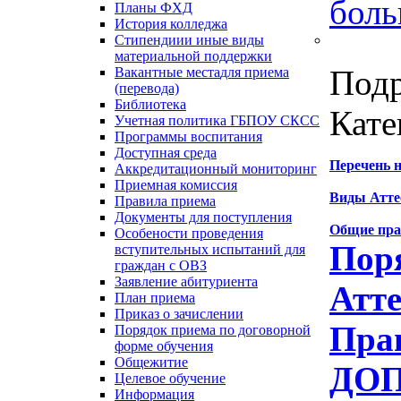
боль
Планы ФХД
История колледжа
Стипендии
и иные виды
материальной поддержки
Под
Вакантные места
для приема
(перевода)
Библиотека
Кате
Учетная политика ГБПОУ СКСС
Программы воспитания
Доступная среда
Перечень 
Аккредитационный мониторинг
Приемная комиссия
Виды Атте
Правила приема
Документы для поступления
Общие пра
Особености проведения
Пор
вступительных испытаний для
граждан с ОВЗ
Заявление абитуриента
Атт
План приема
Приказ о зачислении
Пра
Порядок приема по договорной
форме обучения
Общежитие
ДОП
Целевое обучение
Информация