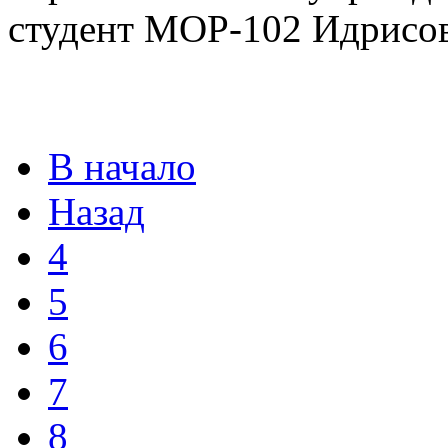
студент МОР-102 Идрисов
В начало
Назад
4
5
6
7
8