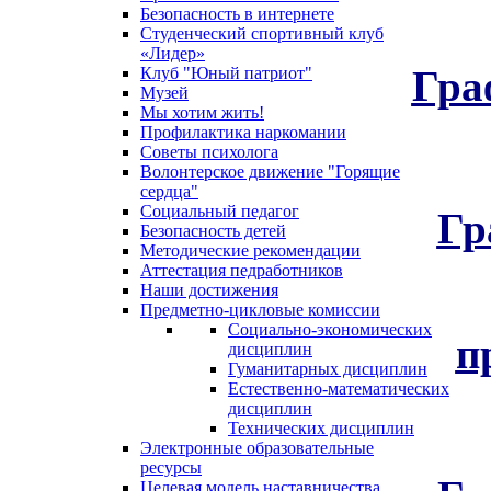
Безопасность в интернете
Студенческий спортивный клуб
«Лидер»
Гра
Клуб "Юный патриот"
Музей
Мы хотим жить!
Профилактика наркомании
Советы психолога
Волонтерское движение "Горящие
сердца"
Гр
Социальный педагог
Безопасность детей
Методические рекомендации
Аттестация педработников
Наши достижения
Предметно-цикловые комиссии
Социально-экономических
п
дисциплин
Гуманитарных дисциплин
Естественно-математических
дисциплин
Технических дисциплин
Электронные образовательные
ресурсы
Целевая модель наставничества