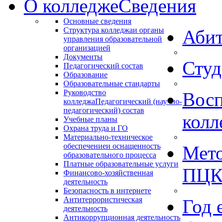
О колледже
Сведения
Основные сведения
Структура колледжа
и органы
Абит
управления образовательной
организацией
Документы
Студ
Педагогический состав
Образование
Образовательные стандарты
Руководство
Восп
колледжа
Педагогический (научно-
педагогический) состав
колл
Учебные планы
Охрана труда и ГО
Материально-техническое
обеспечение
и оснащенность
Мето
образовательного процесса
Платные образовательные услуги
ПЦ
Финансово-хозяйственная
деятельность
Безопасность в интернете
Антитеррористическая
Год 
деятельность
Антикоррупционная деятельность