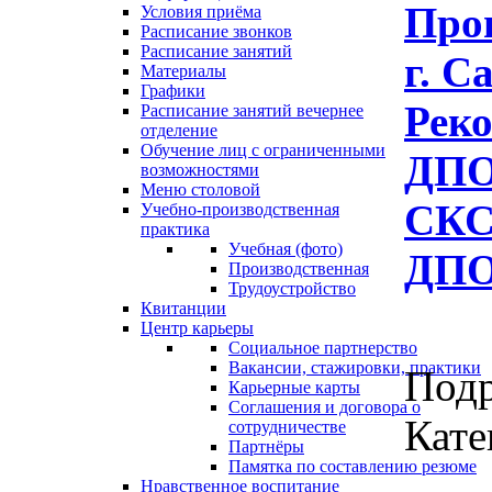
Про
Условия приёма
Расписание звонков
Расписание занятий
г. С
Материалы
Графики
Рек
Расписание занятий вечернее
отделение
Обучение лиц с ограниченными
ДПО
возможностями
Меню столовой
СКС
Учебно-производственная
практика
Учебная (фото)
ДПО
Производственная
Трудоустройство
Квитанции
Центр карьеры
Социальное партнерство
Вакансии, стажировки, практики
Под
Карьерные карты
Соглашения и договора о
Кате
сотрудничестве
Партнёры
Памятка по составлению резюме
Нравственное воспитание