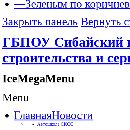
—
Зеленым по коричне
Закрыть панель
Вернуть с
ГБПОУ Сибайский 
строительства и сер
IceMegaMenu
Menu
Главная
Новости
Автошкола СКСС