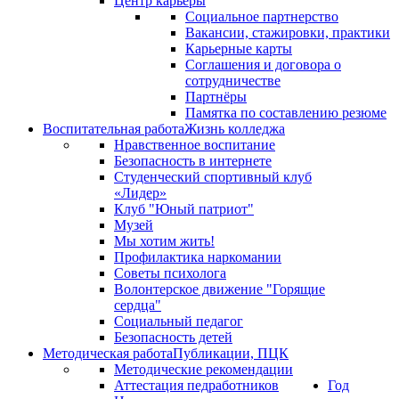
Центр карьеры
Социальное партнерство
Вакансии, стажировки, практики
Карьерные карты
Соглашения и договора о
сотрудничестве
Партнёры
Памятка по составлению резюме
Воспитательная работа
Жизнь колледжа
Нравственное воспитание
Безопасность в интернете
Студенческий спортивный клуб
«Лидер»
Клуб "Юный патриот"
Музей
Мы хотим жить!
Профилактика наркомании
Советы психолога
Волонтерское движение "Горящие
сердца"
Социальный педагог
Безопасность детей
Методическая работа
Публикации, ПЦК
Методические рекомендации
Аттестация педработников
Год