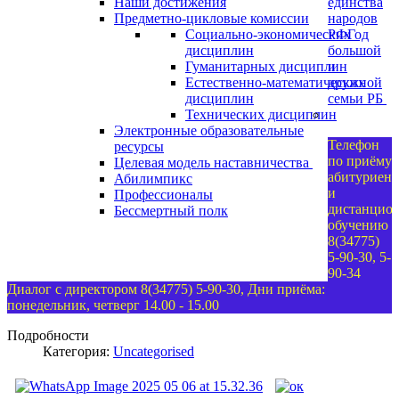
Наши достижения
единства
Предметно-цикловые комиссии
народов
Социально-экономических
РФ
Год
дисциплин
большой
Гуманитарных дисциплин
и
Естественно-математических
дружной
дисциплин
семьи РБ
Технических дисциплин
Электронные образовательные
Телефон
ресурсы
по приёму
Целевая модель наставничества
абитуриент
Абилимпикс
и
Профессионалы
дистанцио
Бессмертный полк
обучению
8(34775)
5-90-30, 5-
90-34
Диалог с директором 8(34775) 5-90-30, Дни приёма:
понедельник, четверг 14.00 - 15.00
Подробности
Категория:
Uncategorised