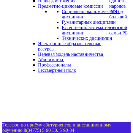
Наши достижения
единства
Предметно-цикловые комиссии
народов
Социально-экономических
РФ
Год
дисциплин
большой
Гуманитарных дисциплин
и
Естественно-математических
дружной
дисциплин
семьи РБ
Технических дисциплин
Электронные образовательные
ресурсы
Целевая модель наставничества
Абилимпикс
Профессионалы
Бессмертный полк
Телефон по приёму абитуриентов и дистанционному
обучению 8(34775) 5-90-30, 5-90-34