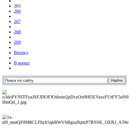
265
266
267
268
269
Вперед
В конец