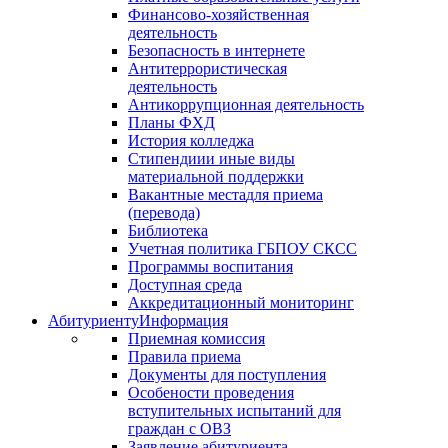
Финансово-хозяйственная
деятельность
Безопасность в интернете
Антитеррористическая
деятельность
Антикоррупционная деятельность
Планы ФХД
История колледжа
Стипендии
и иные виды
материальной поддержки
Вакантные места
для приема
(перевода)
Библиотека
Учетная политика ГБПОУ СКСС
Программы воспитания
Доступная среда
Аккредитационный мониторинг
Абитуриенту
Информация
Приемная комиссия
Правила приема
Документы для поступления
Особености проведения
вступительных испытаний для
граждан с ОВЗ
Заявление абитуриента