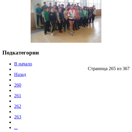
Подкатегории
В начало
Страница 265 из 367
Назад
260
261
262
263
...