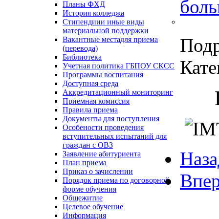
боль
Планы ФХД
История колледжа
Стипендии
и иные виды
материальной поддержки
Под
Вакантные места
для приема
(перевода)
Библиотека
Кате
Учетная политика ГБПОУ СКСС
Программы воспитания
Доступная среда
Аккредитационный мониторинг
Приемная комиссия
Правила приема
Документы для поступления
Особености проведения
вступительных испытаний для
граждан с ОВЗ
Наза
Заявление абитуриента
План приема
Приказ о зачислении
Впер
Порядок приема по договорной
форме обучения
Общежитие
Целевое обучение
Информация