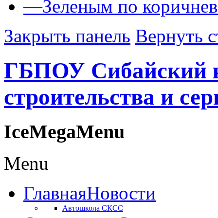
—
Зеленым по коричне
Закрыть панель
Вернуть с
ГБПОУ Сибайский 
строительства и сер
IceMegaMenu
Menu
Главная
Новости
Автошкола СКСС