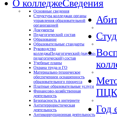
О колледже
Сведения
Основные сведения
Структура колледжа
и органы
Абит
управления образовательной
организацией
Документы
Студ
Педагогический состав
Образование
Образовательные стандарты
Руководство
Восп
колледжа
Педагогический (научно-
педагогический) состав
колл
Учебные планы
Охрана труда и ГО
Материально-техническое
обеспечение
и оснащенность
Мето
образовательного процесса
Платные образовательные услуги
ПЦ
Финансово-хозяйственная
деятельность
Безопасность в интернете
Антитеррористическая
Год 
деятельность
Антикоррупционная деятельность