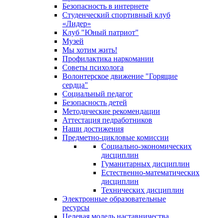
Безопасность в интернете
Студенческий спортивный клуб
«Лидер»
Клуб "Юный патриот"
Музей
Мы хотим жить!
Профилактика наркомании
Советы психолога
Волонтерское движение "Горящие
сердца"
Социальный педагог
Безопасность детей
Методические рекомендации
Аттестация педработников
Наши достижения
Предметно-цикловые комиссии
Социально-экономических
дисциплин
Гуманитарных дисциплин
Естественно-математических
дисциплин
Технических дисциплин
Электронные образовательные
ресурсы
Целевая модель наставничества