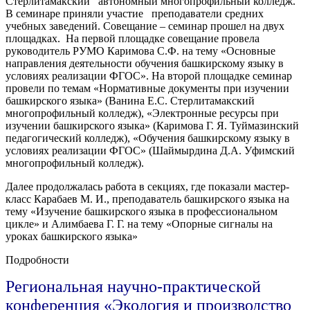
Стерлитамакский автономный многопрофильный колледж.
В семинаре приняли участие преподаватели средних
учебных заведений. Совещание – семинар прошел на двух
площадках. На первой площадке совещание провела
руководитель РУМО Каримова С.Ф. на тему «Основные
направления деятельности обучения башкирскому языку в
условиях реализации ФГОС». На второй площадке семинар
провели по темам «Нормативные документы при изучении
башкирского языка» (Ванина Е.С. Стерлитамакский
многопрофильный колледж), «Электронные ресурсы при
изучении башкирского языка» (Каримова Г. Я. Туймазинский
педагогический колледж), «Обучения башкирскому языку в
условиях реализации ФГОС» (Шаймырдина Д.А. Уфимский
многопрофильный колледж).
Далее продолжалась работа в секциях, где показали мастер-
класс Карабаев М. И., преподаватель башкирского языка на
тему «Изучение башкирского языка в профессиональном
цикле» и Алимбаева Г. Г. на тему «Опорные сигналы на
уроках башкирского языка»
Подробности
Региональная научно-практической
конференция «Экология и производство