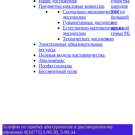
Наши достижения
единства
Предметно-цикловые комиссии
народов
Социально-экономических
РФ
Год
дисциплин
большой
Гуманитарных дисциплин
и
Естественно-математических
дружной
дисциплин
семьи РБ
Технических дисциплин
Электронные образовательные
ресурсы
Целевая модель наставничества
Абилимпикс
Профессионалы
Бессмертный полк
Телефон по приёму абитуриентов и дистанционному
обучению 8(34775) 5-90-30, 5-90-34