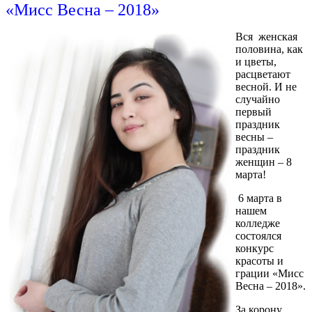
«Мисс Весна – 2018»
Вся женская
половина, как
и цветы,
расцветают
весной. И не
случайно
первый
праздник
весны –
праздник
женщин – 8
марта!
6 марта в
нашем
колледже
состоялся
конкурс
красоты и
грации «Мисс
Весна – 2018».
За корону