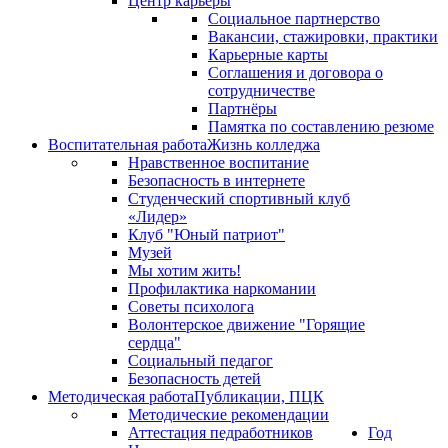
Центр карьеры
Социальное партнерство
Вакансии, стажировки, практики
Карьерные карты
Соглашения и договора о
сотрудничестве
Партнёры
Памятка по составлению резюме
Воспитательная работа
Жизнь колледжа
Нравственное воспитание
Безопасность в интернете
Студенческий спортивный клуб
«Лидер»
Клуб "Юный патриот"
Музей
Мы хотим жить!
Профилактика наркомании
Советы психолога
Волонтерское движение "Горящие
сердца"
Социальный педагог
Безопасность детей
Методическая работа
Публикации, ПЦК
Методические рекомендации
Аттестация педработников
Год