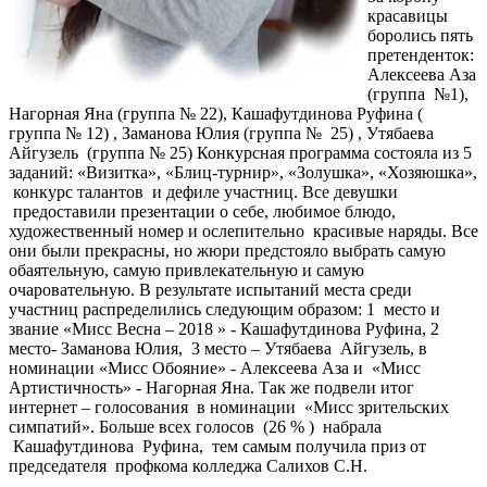
красавицы
боролись пять
претенденток:
Алексеева Аза
(группа №1),
Нагорная Яна (группа № 22), Кашафутдинова Руфина (
группа № 12) , Заманова Юлия (группа № 25) , Утябаева
Айгузель (группа № 25) Конкурсная программа состояла из 5
заданий: «Визитка», «Блиц-турнир», «Золушка», «Хозяюшка»,
конкурс талантов и дефиле участниц. Все девушки
предоставили презентации о себе, любимое блюдо,
художественный номер и ослепительно красивые наряды. Все
они были прекрасны, но жюри предстояло выбрать самую
обаятельную, самую привлекательную и самую
очаровательную. В результате испытаний места среди
участниц распределились следующим образом: 1 место и
звание «Мисс Весна – 2018 » - Кашафутдинова Руфина, 2
место- Заманова Юлия, 3 место – Утябаева Айгузель, в
номинации «Мисс Обояние» - Алексеева Аза и «Мисс
Артистичность» - Нагорная Яна. Так же подвели итог
интернет – голосования в номинации «Мисс зрительских
симпатий». Больше всех голосов (26 % ) набрала
Кашафутдинова Руфина, тем самым получила приз от
председателя профкома колледжа Салихов С.Н.