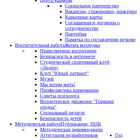
Центр карьеры
Социальное партнерство
Вакансии, стажировки, практики
Карьерные карты
Соглашения и договора о
сотрудничестве
Партнёры
Памятка по составлению резюме
Воспитательная работа
Жизнь колледжа
Нравственное воспитание
Безопасность в интернете
Студенческий спортивный клуб
«Лидер»
Клуб "Юный патриот"
Музей
Мы хотим жить!
Профилактика наркомании
Советы психолога
Волонтерское движение "Горящие
сердца"
Социальный педагог
Безопасность детей
Методическая работа
Публикации, ПЦК
Методические рекомендации
Аттестация педработников
Год