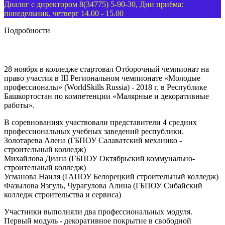
Диалог с директором 8(34775) 5-90-30, Дни приёма:
понедельник, четверг 14.00 - 15.00
Подробности
28 ноября в колледже стартовал Отборочный чемпионат на
право участия в III Региональном чемпионате «Молодые
профессионалы» (WorldSkills Russia) - 2018 г. в Республике
Башкортостан по компетенции «Малярные и декоративные
работы».
В соревнованиях участвовали представители 4 средних
профессиональных учебных заведений республики.
Золотарева Алена (ГБПОУ Салаватский механико -
строительный колледж)
Михайлова Диана (ГБПОУ Октябрьский коммунально-
строительный колледж)
Усманова Наиля (ГАПОУ Белорецкий строительный колледж)
Фазылова Язгуль, Чурагулова Алина (ГБПОУ Сибайский
колледж строительства и сервиса)
Участники выполняли два профессиональных модуля.
Первый модуль - декоративное покрытие в свободной