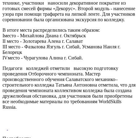
технике, участники наносили декоративное покрытие из
готовых смесей фирмы «Декорус». Второй модуль - нанесение
узора при помощи трафарета на липкой ленте. Для участников
соревновании была организована экскурсия по колледжу.
В итоге места распределились таким образом:
Iместо - Михайлова Диана г. Октябрьск
II место - Золотарева Алена г. Салават
III место - Фазылова Язгуль г. Сибай, Усманова Наиля г.
Белорецк
IVместо - Чурагулова Алина г. Сибай.
Педагоги колледжей отметили высокую подготовку
проведения Отборочного чемпионата. Мастер
производственного обучения Салаватского механико–
строительного колледжа Татьяна Антоновна отметила, что для
проведения чемпионата коллективом колледжа была создана
дружелюбная обстановка, для участников были приобретены
все необходимые материалы по требованиям WorldSkills
Russia.