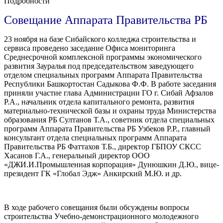
Подробности
Совещание Аппарата Правительства РБ
23 ноября на базе Сибайского колледжа строительства и
сервиса проведено заседание Офиса мониторинга
Среднесрочной комплексной программы экономического
развития Зауралья под председательством заведующего
отделом специальных программ Аппарата Правительства
Республики Башкортостан Садыкова Ф.Ф. В работе заседания
приняли участие глава Администрации ГО г. Сибай Афзалов
Р.А., начальник отдела капитального ремонта, развития
материально-технической базы и охраны труда Министерства
образования РБ Султанов Т.А., советник отдела специальных
программ Аппарата Правительства РБ Узбеков Р.Р., главный
консультант отдела специальных программ Аппарата
Правительства РБ Фаттахов Т.Б., директор ГБПОУ СКСС
Хасанов Г.А., генеральный директор ООО
«ДЖИ.И.Промышленная корпорация» Дунюшкин Д.Ю., вице-
президент ГК «Глобал Эдж» Анкирский М.Ю. и др.
В ходе рабочего совещания были обсуждены вопросы
строительства Учебно-демонстрационного молодежного