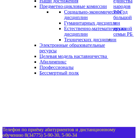
Наши достижения
единства
Предметно-цикловые комиссии
народов
Социально-экономических
РФ
Год
дисциплин
большой
Гуманитарных дисциплин
и
Естественно-математических
дружной
дисциплин
семьи РБ
Технических дисциплин
Электронные образовательные
ресурсы
Целевая модель наставничества
Абилимпикс
Профессионалы
Бессмертный полк
Телефон по приёму абитуриентов и дистанционному
обучению 8(34775) 5-90-30, 5-90-34