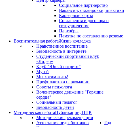
Центр карьеры
Социальное партнерство
Вакансии, стажировки, практики
Карьерные карты
Соглашения и договора о
сотрудничестве
Партнёры
Памятка по составлению резюме
Воспитательная работа
Жизнь колледжа
Нравственное воспитание
Безопасность в интернете
Студенческий спортивный клуб
«Лидер»
Клуб "Юный патриот"
Музей
Мы хотим жить!
Профилактика наркомании
Советы психолога
Волонтерское движение "Горящие
сердца"
Социальный педагог
Безопасность детей
Методическая работа
Публикации, ПЦК
Методические рекомендации
Аттестация педработников
Год