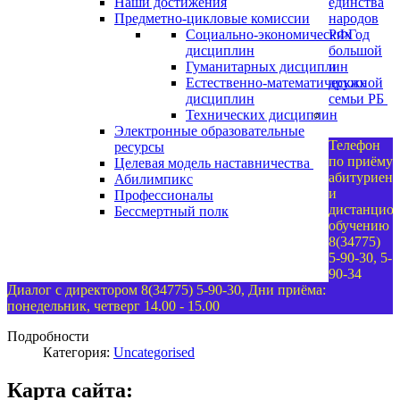
Наши достижения
единства
Предметно-цикловые комиссии
народов
Социально-экономических
РФ
Год
дисциплин
большой
Гуманитарных дисциплин
и
Естественно-математических
дружной
дисциплин
семьи РБ
Технических дисциплин
Электронные образовательные
Телефон
ресурсы
по приёму
Целевая модель наставничества
абитуриент
Абилимпикс
и
Профессионалы
дистанцио
Бессмертный полк
обучению
8(34775)
5-90-30, 5-
90-34
Диалог с директором 8(34775) 5-90-30, Дни приёма:
понедельник, четверг 14.00 - 15.00
Подробности
Категория:
Uncategorised
Карта сайта: